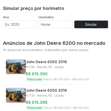
Simular preço por horímetro
Ano
Horímetro
Simular
Anúncios de
John Deere
620G
no mercado
16
anúncio
s
encontrado
s
, ordenados por menor preço.
John Deere
620G
2019
9.174h
·
Recife, PE
· Usado
R$ 615.390
Índice: R$
579.500
– R$
640.500
Preço justo
John Deere
620G
2019
9.172h
·
Recife, PE
· Usado
R$ 615.398
Índice: R$
589.000
– R$
651.000
Preço justo