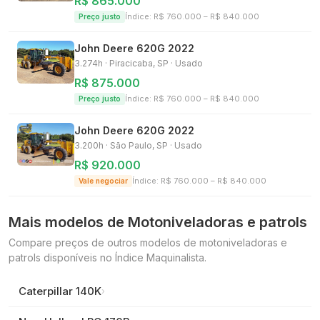
R$ 865.000
Índice: R$
760.000
– R$
840.000
Preço justo
John Deere
620G
2022
3.274h
·
Piracicaba, SP
· Usado
R$ 875.000
Índice: R$
760.000
– R$
840.000
Preço justo
John Deere
620G
2022
3.200h
·
São Paulo, SP
· Usado
R$ 920.000
Índice: R$
760.000
– R$
840.000
Vale negociar
Mais modelos de
Motoniveladoras e patrols
Compare preços de outros modelos de
motoniveladoras e
patrols
disponíveis no Índice Maquinalista.
Caterpillar
140K
›