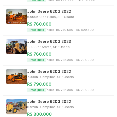
John Deere
620G
2022
6.900h
·
São Paulo, SP
· Usado
R$ 780.000
Índice: R$
750.500
– R$
829.500
Preço justo
John Deere
620G
2023
10.000h
·
Araras, SP
· Usado
R$ 780.000
Índice: R$
722.000
– R$
798.000
Preço justo
John Deere
620G
2022
7.000h
·
Campinas, SP
· Usado
R$ 790.000
Índice: R$
722.000
– R$
798.000
Preço justo
John Deere
620G
2022
6.920h
·
Campinas, SP
· Usado
R$ 800.000