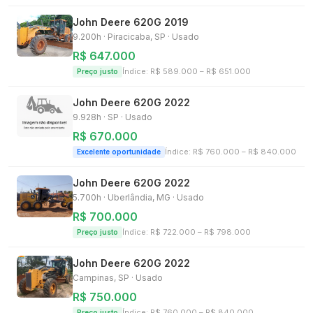
John Deere
620G
2019
9.200h
·
Piracicaba, SP
· Usado
R$ 647.000
Índice: R$
589.000
– R$
651.000
Preço justo
John Deere
620G
2022
9.928h
·
SP
· Usado
R$ 670.000
Índice: R$
760.000
– R$
840.000
Excelente oportunidade
John Deere
620G
2022
5.700h
·
Uberlândia, MG
· Usado
R$ 700.000
Índice: R$
722.000
– R$
798.000
Preço justo
John Deere
620G
2022
Campinas, SP
· Usado
R$ 750.000
Índice: R$
760.000
– R$
840.000
Preço justo