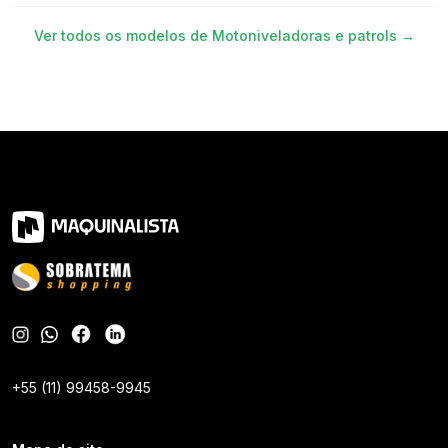
Ver todos os modelos de
Motoniveladoras e patrols
→
+55 (11) 99458-9945